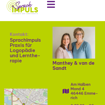
Kon­takt:
Sprach­Im­puls
Pra­xis für
Logo­pä­die
und Lern­the­
ra­pie
Man­they & van de
Sandt
Am Hal­ben
Mond 4
46446 Emme­
Rich