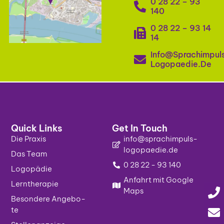
0 28 22 – 93
140
0 28 22 – 93 14
14
Info@sprachimpul
Logopaedie.de
Quick Links
Get In Touch
Die Pra­xis
info@sprachimpuls-
logopaedie.de
Das Team
0 28 22 - 93 140
Logo­pä­die
Anfahrt mit Google
Lern­the­ra­pie
Maps
Beson­de­re Ange­bo­
te